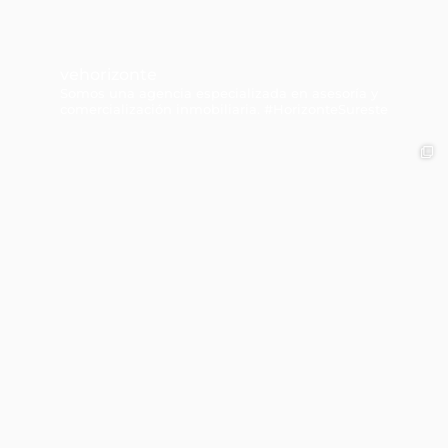
vehorizonte
Somos una agencia especializada en asesoría y
comercialización inmobiliaria. #HorizonteSureste