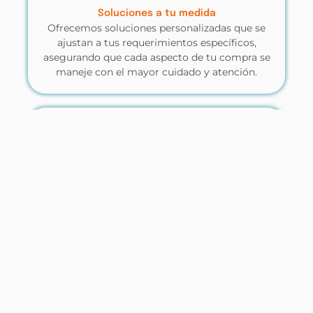
Soluciones a tu medida
Ofrecemos soluciones personalizadas que se
ajustan a tus requerimientos específicos,
asegurando que cada aspecto de tu compra se
maneje con el mayor cuidado y atención.
Trato personalizado
Nos enfocamos en entender tus necesidades y
preferencias, ofreciendo un trato cercano y
personalizado que te garantiza una experiencia
de compra satisfactoria y sin complicaciones.