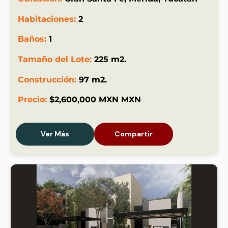
Habitaciones:
2
Baños:
1
Tamaño del Lote:
225 m2.
Construcción:
97 m2.
Precio:
$2,600,000 MXN MXN
Ver Más
Compartir